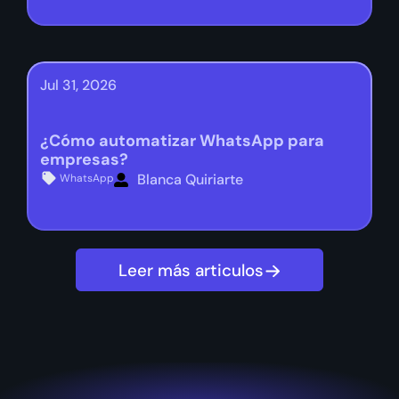
Jul 31, 2026
¿Cómo automatizar WhatsApp para
empresas?
Blanca Quiriarte
WhatsApp
Leer más articulos