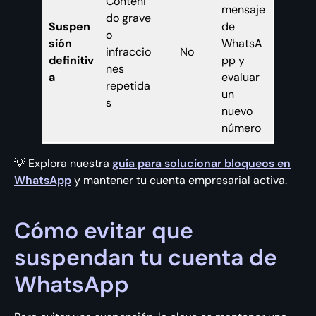
Conteni
mensaje
do grave
Suspen
de
o
sión
WhatsA
infraccio
No
definitiv
pp y
nes
a
evaluar
repetida
un
s
nuevo
número
💡 Explora nuestra
guía para solucionar bloqueos en
WhatsApp
y mantener tu cuenta empresarial activa.
Cómo evitar que
suspendan tu cuenta de
WhatsApp