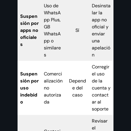
Uso de
Desinsta
WhatsA
lar la
Suspen
pp Plus,
app no
sión por
GB
oficial y
apps no
Sí
WhatsA
enviar
oficiale
pp o
una
s
similare
apelació
s
n
Corregir
Suspen
Comerci
el uso
sión por
alización
Depend
de la
uso
no
e del
cuenta y
indebid
autoriza
caso
contact
o
da
ar al
soporte
Revisar
el