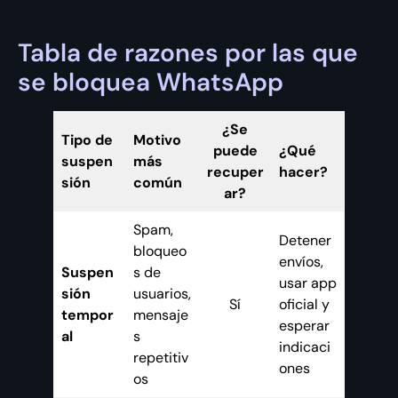
Tabla de razones por las que
se bloquea WhatsApp
¿Se
Tipo de
Motivo
puede
¿Qué
suspen
más
recuper
hacer?
sión
común
ar?
Spam,
Detener
bloqueo
envíos,
Suspen
s de
usar app
sión
usuarios,
Sí
oficial y
tempor
mensaje
esperar
al
s
indicaci
repetitiv
ones
os