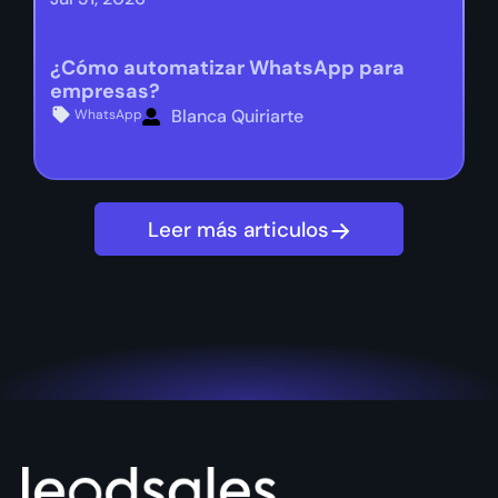
¿Cómo automatizar WhatsApp para
empresas?
Blanca Quiriarte
WhatsApp
Leer más articulos