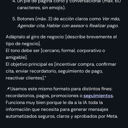
Un pie de página corto y conversacional (máx. 60
caracteres, sin emojis).
Botones (máx. 3) de acción claros como
Ver más
,
Agendar cita
,
Hablar con asesor
o
Realizar pago
.
Adáptalo al giro de negocio: [describe brevemente el
tipo de negocio].
El tono debe ser [cercano, formal, corporativo o
amigable].
El objetivo principal es [incentivar compra, confirmar
cita, enviar recordatorio, seguimiento de pago,
reactivar clientes].”
📌Usamos este mismo formato para distintos fines:
recordatorios, pagos, promociones o
seguimientos
.
Funciona muy bien porque le da a la IA toda la
información que necesita para generar mensajes
automatizados seguros, claros y aprobados por Meta.