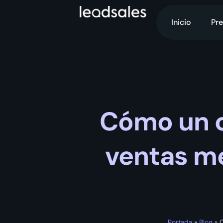
Inicio
Pre
Cómo un c
ventas m
Portada
»
Blog
»
C