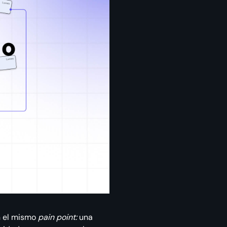
an el mismo
pain point:
una