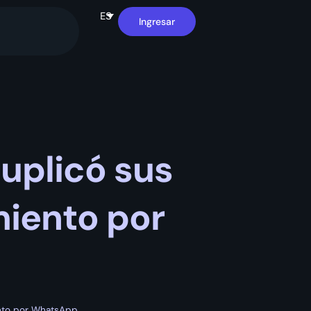
ES
Ingresar
uplicó sus
iento por
ento por WhatsApp