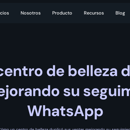
cios
Nosotros
Producto
Recursos
Blog
entro de belleza d
ejorando su seguim
WhatsApp
ómo un centro de belleza duplicó sus ventas mejorando su seguimi