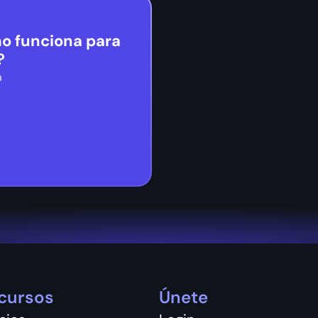
mo funciona para
?
a
cursos
Únete