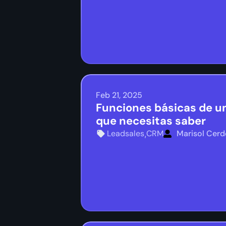
Feb 21, 2025
Funciones básicas de un
que necesitas saber
Leadsales
CRM
Marisol Cerd
,