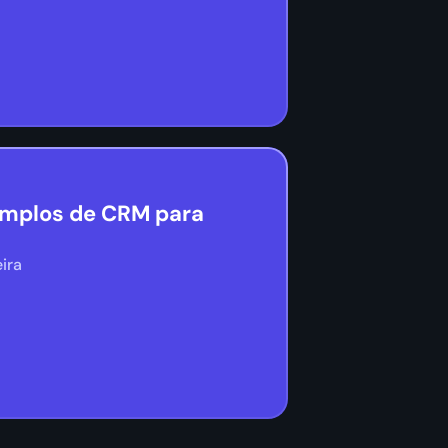
emplos de CRM para
ira