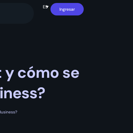
ES
Ingresar
t y cómo se
iness?
Business?