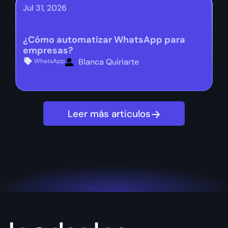
Jul 31, 2026
¿Cómo automatizar WhatsApp para
empresas?
Blanca Quiriarte
WhatsApp
Leer más articulos