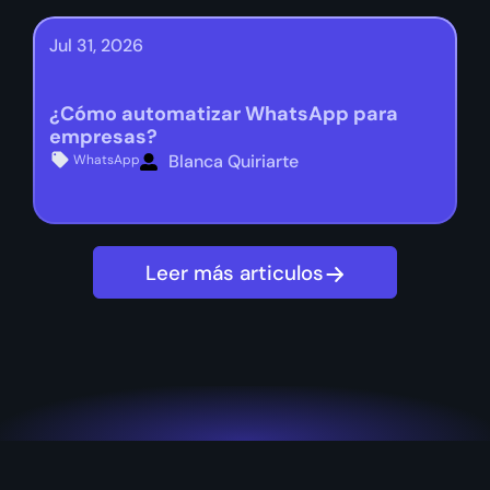
Jul 31, 2026
¿Cómo automatizar WhatsApp para
empresas?
Blanca Quiriarte
WhatsApp
Leer más articulos