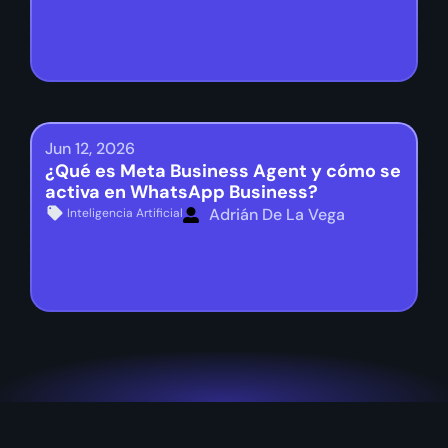
Jun 12, 2026
¿Qué es Meta Business Agent y cómo se
activa en WhatsApp Business?
Adrián De La Vega
Inteligencia Artificial