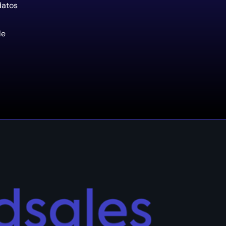
datos
le