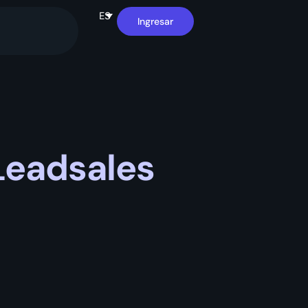
ES
Ingresar
Leadsales