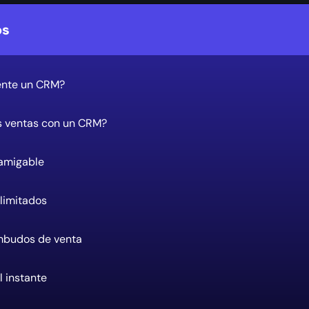
os
ente un CRM?
 ventas con un CRM?
 amigable
limitados
embudos de venta
l instante