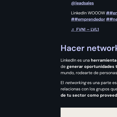
@leadsales
LinkedIn WOOOW
##em
##emprendedor
##ne
♬ FVN! – LVL1
Hacer networ
LinkedIn es una
herramienta
de
generar oportunidades 
mundo, rodearte de personas
El
networking
es una parte es
relacionas con los grupos que
de tu sector como proveed