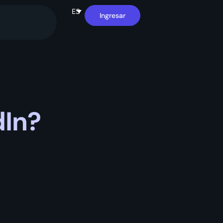
ES
Ingresar
dIn?