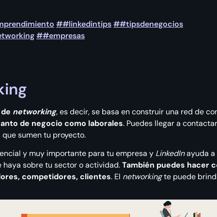
prendimiento
##linkedintips
##tipsdenegocios
tworking
##empresas
king
 de
networking
, es decir, se basa en construir una red de co
tanto de negocio como laborales
. Puedes llegar a contacta
 que sumen tu proyecto.
encial y muy importante para tu empresa y
LinkedIn
ayuda a 
 haya sobre tu sector o actividad.
También puedes hacer c
ores, competidores, clientes
. El
networking
te puede brind