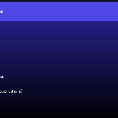
os
tes
ublicitaria)