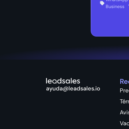
Business
Re
ayuda@leadsales.io
Pre
Tér
Avi
Vac