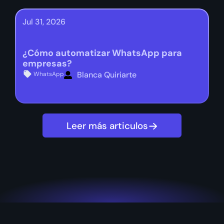
Jul 31, 2026
¿Cómo automatizar WhatsApp para
empresas?
Blanca Quiriarte
WhatsApp
Leer más articulos