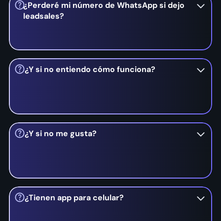
¿Perderé mi número de WhatsApp si dejo
leadsales?
No, siempre conservarás tú el control de tu línea
de WhatsApp. Solo nos conectamos a tu número
¿Y si no entiendo cómo funciona?
y siempre tendrás el control.
No te preocupes, tenemos un equipo de
asesores disponibles para ayudarte en cualquier
¿Y si no me gusta?
momento, nuestra misión es ayudarte a vender
más organizando mejor tu empresa.
No te preocupes, estamos seguros que te va a
encantar Leadsales, en caso de que no, puedes
¿Tienen app para celular?
suspender el servicio en cualquier momento,
no
hay plazos forzosos ni contratos de ningún