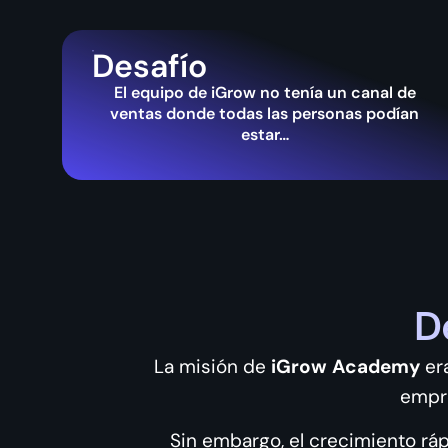
Desafío
El equipo de iGrow no tenía un canal de
ventas donde todas las personas podían
estar…
D
La misión de
iGrow
Academy
era
empre
Sin embargo, el crecimiento ráp