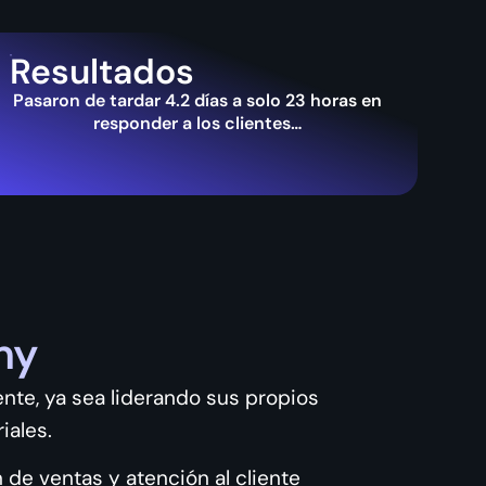
Resultados
Pasaron de tardar 4.2 días a solo 23 horas en
responder a los clientes…
my
ente, ya sea liderando sus propios
iales.
 de ventas y atención al cliente