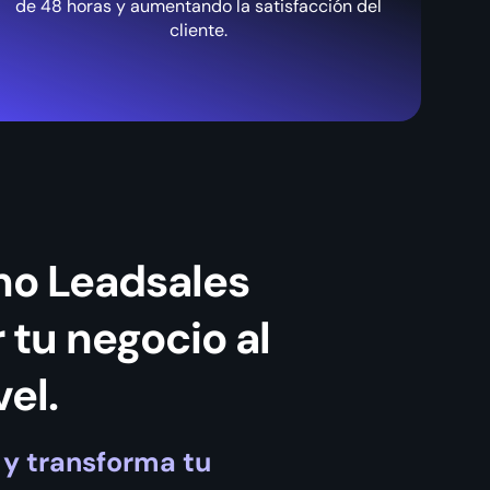
de 48 horas y aumentando la satisfacción del
cliente.
o Leadsales
 tu negocio al
vel.
y transforma tu