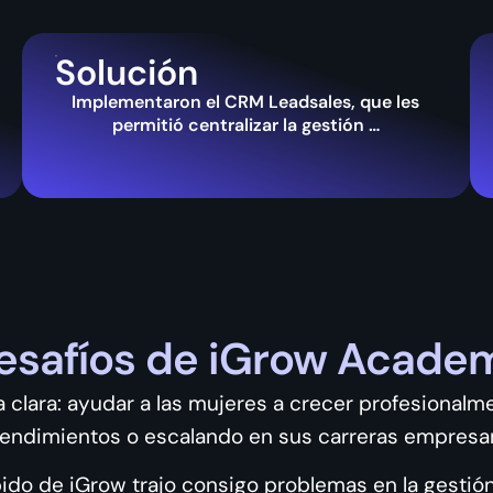
Solución
Implementaron el CRM Leadsales, que les
permitió centralizar la gestión …
esafíos de iGrow Acade
 clara: ayudar a las mujeres a crecer profesionalm
ndimientos o escalando en sus carreras empresar
ido de iGrow trajo consigo problemas en la gestión