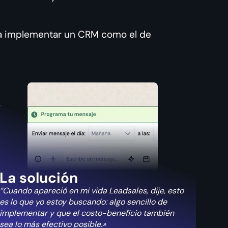
n a implementar un CRM como el de
La solución
“Cuando apareció en mi vida Leadsales, dije, esto
es lo que yo estoy buscando: algo sencillo de
implementar y que el costo-beneficio también
sea lo más efectivo posible.»