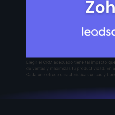
Elegir el CRM adecuado tiene tal impacto que
de ventas y maximizas tu productividad. En
Cada uno ofrece características únicas y bene