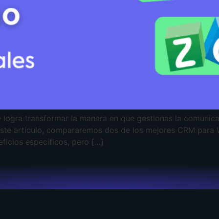
 logra transformar la manera en que gestionas la comunica
 este artículo, compararemos dos de los mejores CRM para
ficios específicos, pero […]