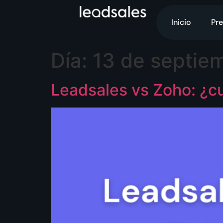
Inicio
Pre
Día:
13 de septie
Leadsales vs Zoho: ¿cu