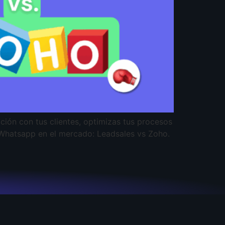
ción con tus clientes, optimizas tus procesos
 Whatsapp en el mercado: Leadsales vs Zoho.